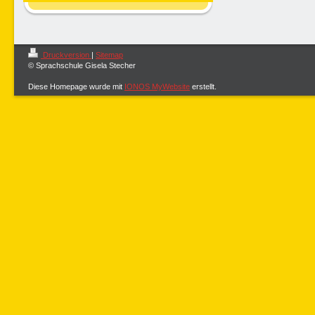
Druckversion
|
Sitemap
© Sprachschule Gisela Stecher
Diese Homepage wurde mit
IONOS MyWebsite
erstellt.