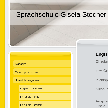
Sprachschule Gisela Stecher
Engls
Einzelun
Startseite
bzw. Gr
Meine Sprachschule
in ents
Unterrichtsangebote
Englisch für Kinder
Kursbüc
Fit für die Fünfte
Anspre
Fit für die Eurokom
Gisela 