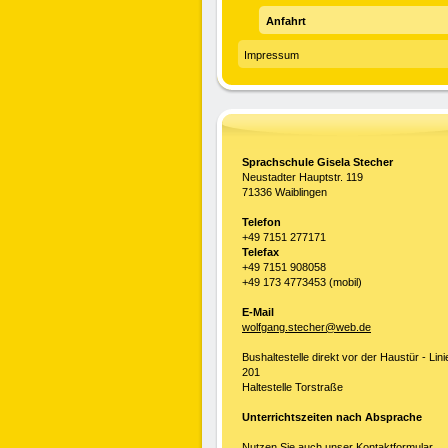
Anfahrt
Impressum
Sprachschule Gisela Stecher
Neustadter Hauptstr. 119
71336 Waiblingen
Telefon
+49 7151 277171
Telefax
+49 7151 908058
+49 173 4773453 (mobil)
E-Mail
wolfgang.stecher@web.de
Bushaltestelle direkt vor der Haustür - Lini
201
Haltestelle Torstraße
Unterrichtszeiten nach Absprache
Nutzen Sie auch unser
Kontaktformular
.